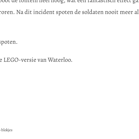
oot de fontein heel hoog, wat een fantastisch effect gaf
roren. Na dit incident spoten de soldaten nooit meer a
spoten.
e LEGO-versie van Waterloo.
blokjes