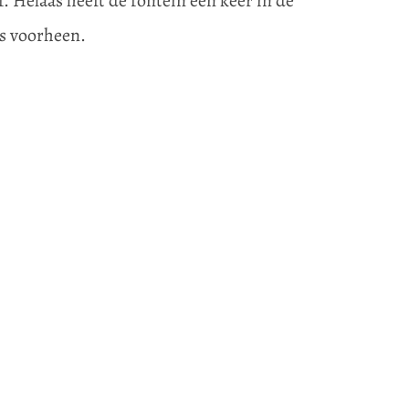
. Helaas heeft de fontein een keer in de
ls voorheen.