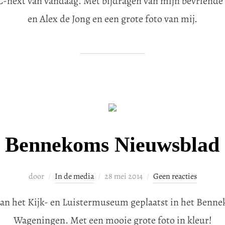
RC-next van vandaag. Met bijdragen van mijn bevriend
en Alex de Jong en een grote foto van mij.
Bennekoms Nieuwsblad
Geplaatst
door
In de media
28 mei 2014
Geen reacties
op
 van het Kijk- en Luistermuseum geplaatst in het Benn
Wageningen. Met een mooie grote foto in kleur!