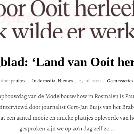
lad: ‘Land van Ooit her
Geplaatst
door
paultox
In de media
,
Nieuws
25 juli 2021
Geen reacties
op
e opbouwdag van de Modelbouwshow in Rosmalen is Pau
ïnterviewd door journalist Gert-Jan Buijs van het Bra
wat een aantal mooie en unieke plaatjes opleverde van
gesproken zijn we op zo’n dag zelf zo …