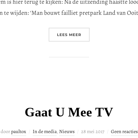
m is hier terug te kijken: Na de uitzending haastte lo
 te wijden: ‘Man bouwt failliet pretpark Land van Ooit 
“SBS6 MAN BIJT HOND”
LEES MEER
Gaat U Mee TV
Geplaatst
door
paultox
In de media
,
Nieuws
28 mei 2017
Geen reacties