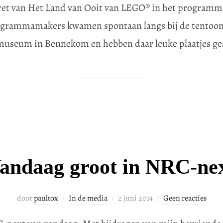
ret van Het Land van Ooit van LEGO® in het programma
grammamakers kwamen spontaan langs bij de tentoonst
museum in Bennekom en hebben daar leuke plaatjes ge
andaag groot in NRC-ne
Geplaatst
door
paultox
In de media
2 juni 2014
Geen reacties
op