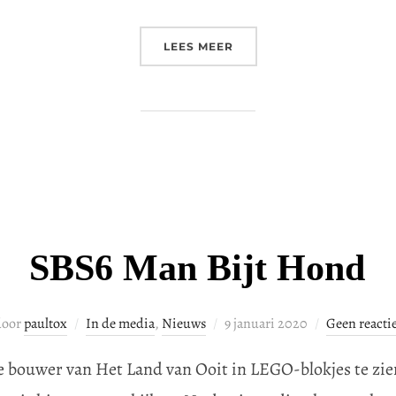
“BRABANTS DAGBLAD: ‘LA
LEES MEER
SBS6 Man Bijt Hond
Geplaatst
door
paultox
In de media
,
Nieuws
9 januari 2020
Geen reacti
op
de bouwer van Het Land van Ooit in LEGO-blokjes te z