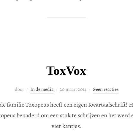
ToxVox
Geplaatst
door
In de media
20 maart 2014
Geen reacties
op
de familie Toxopeus heeft een eigen Kwartaalschrift! 
opeus benaderd om een stuk te schrijven en het werd e
vier kantjes.