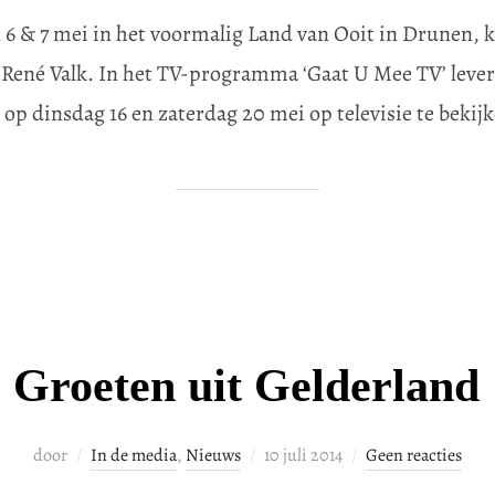
op
 6 & 7 mei in het voormalig Land van Ooit in Drunen, 
René Valk. In het TV-programma ‘Gaat U Mee TV’ lever
 op dinsdag 16 en zaterdag 20 mei op televisie te bekij
Groeten uit Gelderland
Geplaatst
door
In de media
,
Nieuws
10 juli 2014
Geen reacties
op