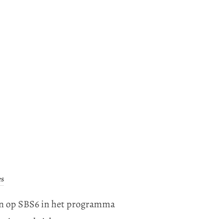
ND VAN OOIT HERLEEFT IN LEGO’”
es
ien op SBS6 in het programma