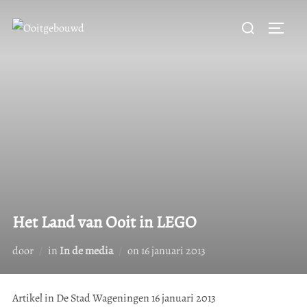
Ga
Zoek
naar
Toggle
naar:
de
inhoud
Het Land van Ooit in LEGO
Geplaatst
door
in
In de media
on
16 januari 2013
op
Artikel in De Stad Wageningen 16 januari 2013