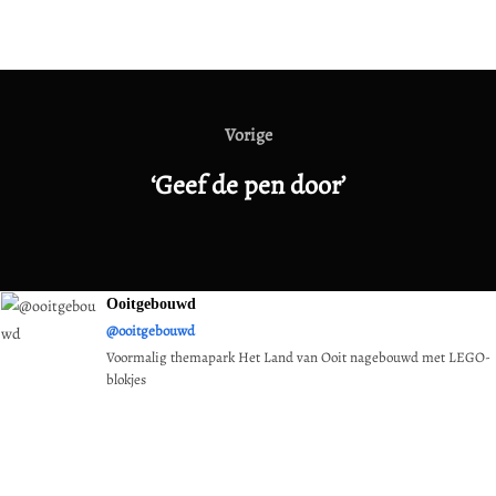
Bericht
navigatie
Vorige
Vorige
‘Geef de pen door’
Ooitgebouwd
@ooitgebouwd
Voormalig themapark Het Land van Ooit nagebouwd met LEGO-
blokjes