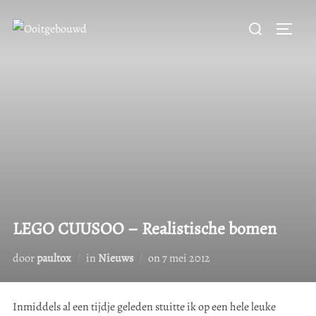
Ga
Zoek
naar
Toggle
naar:
de
inhoud
LEGO CUUSOO – Realistische bomen
Geplaatst
door
paultox
in
Nieuws
on
7 mei 2012
op
Inmiddels al een tijdje geleden stuitte ik op een hele leuke