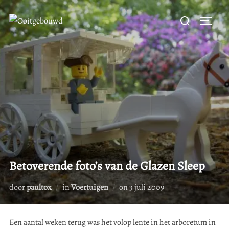
Ga
Zoek
naar
Toggle
naar:
de
inhoud
Betoverende foto’s van de Glazen Sleep
Geplaatst
door
paultox
in
Voertuigen
on
3 juli 2009
op
Een aantal weken terug was het volop lente in het arboretum in